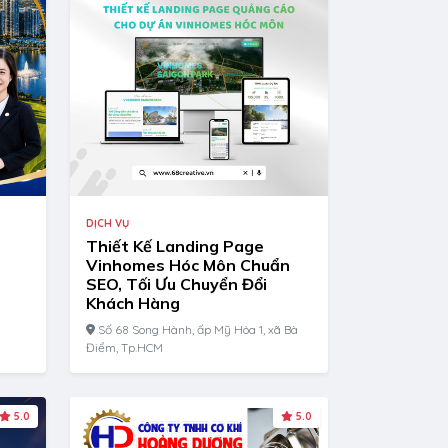
DỊCH VỤ
Thiết Kế Landing Page
Vinhomes Hóc Môn Chuẩn
SEO, Tối Ưu Chuyển Đổi
Khách Hàng
Số 68 Song Hành, ấp Mỹ Hòa 1, xã Bà
Điểm, Tp.HCM
5.0
5.0