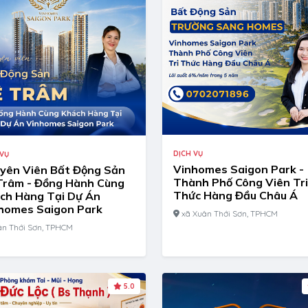
DỊCH VỤ
 VỤ
Vinhomes Saigon Park -
yên Viên Bất Động Sản
Thành Phố Công Viên Tri
Trâm - Đồng Hành Cùng
Thức Hàng Đầu Châu Á
ch Hàng Tại Dự Án
homes Saigon Park
xã Xuân Thới Sơn, TPHCM
n Thới Sơn, TPHCM
5.0