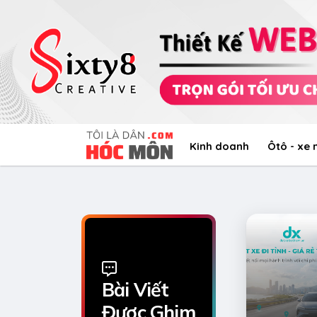
Kinh doanh
Ôtô - xe
Bài Viết
Được Ghim