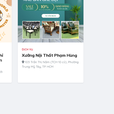
DỊCH VỤ
Xưởng Nội Thất Phạm Hùng
hỉ
n
103 Trần Thị Năm (TCH 10 cũ), Phường
Trung Mỹ Tây, TP. HCM
ới