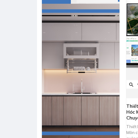
Thiế
Hóc 
Chuy
Thiết
Môn ch