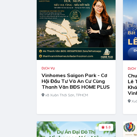
DỊCH VỤ
DỊCH
Vinhomes Saigon Park - Cơ
Chu
Hội Đầu Tư Và An Cư Cùng
Lê 
Thanh Vân BĐS HOME PLUS
Khá
Vin
xã Xuân Thới Sơn, TPHCM
Xuâ
5.0