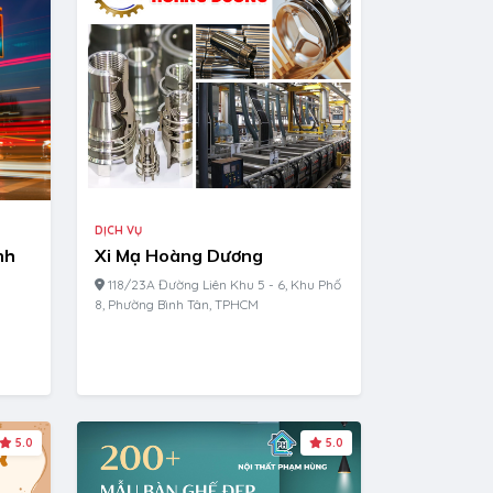
DỊCH VỤ
nh
Xi Mạ Hoàng Dương
118/23A Đường Liên Khu 5 - 6, Khu Phố
8, Phường Bình Tân, TPHCM
5.0
5.0