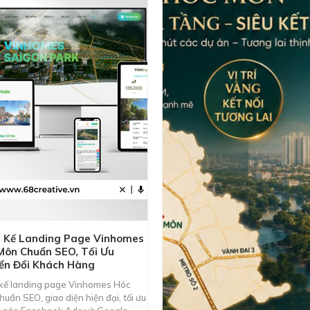
t Kế Landing Page Vinhomes
Môn Chuẩn SEO, Tối Ưu
ển Đổi Khách Hàng
 kế landing page Vinhomes Hóc
uẩn SEO, giao diện hiện đại, tối ưu