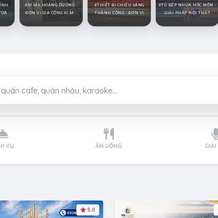
TỈNH
XI MẠ HOÀNG DƯƠNG -
THIẾT BỊ CHIẾU SÁNG
TỦ BẾP NHỰA HÓC MÔN -
TOÀN,
ĐƠN VỊ GIA CÔNG XI MẠ
THÀNH CÔNG - ĐƠN VỊ
GIẢI PHÁP NỘI THẤT
KẼM, XI MẠ CROM UY TÍN
CUNG CẤP ĐÈN TÍN HIỆU
HIỆN ĐẠI, BỀN ĐẸP THEO
TẠI TPHCM
GIAO THÔNG UY TÍN
THỜI GIAN
CH VỤ
ĂN UỐNG
GIẢI
5.0