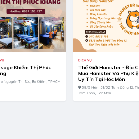
 VỤ
DỊCH VỤ
sage Khiếm Thị Phúc
Thế Giới Hamster - Địa C
ng
Mua Hamster Và Phụ Kiệ
Uy Tín Tại Hóc Môn
b Nguyễn Thị Sóc, Bà Điểm, TPHCM
58/5 Hẻm 51/5Z Tam Đông 12, Th
Tam Thôn, Hóc Môn