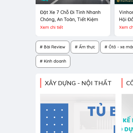
Đặt Xe 7 Chỗ Đi Tỉnh Nhanh
Vinho
Chóng, An Toàn, Tiết Kiệm
Hội Đ
Thanh
Xem chi tiết
Xem chi
# Bài Review
# Ẩm thực
# Ôtô - xe má
# Kinh doanh
XÂY DỰNG - NỘI THẤT
C