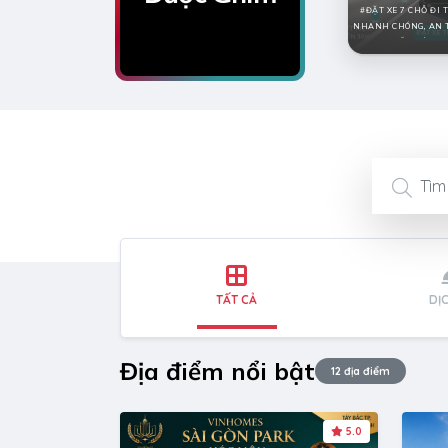
ĐẶT XE 7 CHỖ ĐI 
NHANH CHÓNG, AN 
TIẾT KIỆM
TẤT CẢ
DỊ
Địa điểm nổi bật
12 địa điểm
5.0