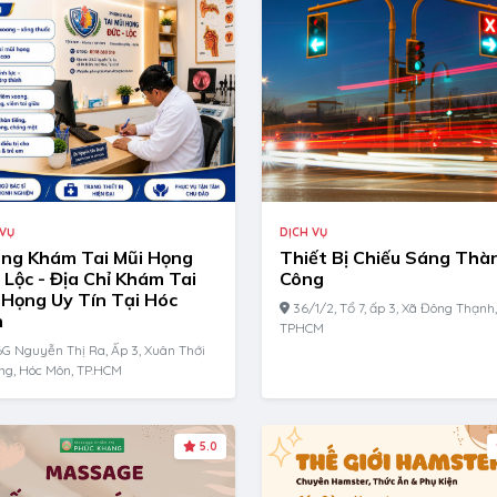
DỊCH VỤ
 VỤ
Thiết Bị Chiếu Sáng Thà
ng Khám Tai Mũi Họng
Công
 Lộc - Địa Chỉ Khám Tai
 Họng Uy Tín Tại Hóc
36/1/2, Tổ 7, ấp 3, Xã Đông Thạnh,
n
TPHCM
G Nguyễn Thị Ra, Ấp 3, Xuân Thới
ng, Hóc Môn, TP.HCM
5.0