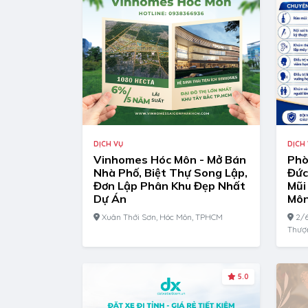
DỊCH VỤ
DỊCH
Vinhomes Hóc Môn - Mở Bán
Phò
Nhà Phố, Biệt Thự Song Lập,
Đức
Đơn Lập Phân Khu Đẹp Nhất
Mũi
Dự Án
Mô
Xuân Thới Sơn, Hóc Môn, TPHCM
2/6
Thượ
5.0