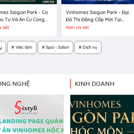
mes Saigon Park - Cơ
Vinhomes Saigon Park - Đại
ầu Tư Và An Cư Cùng
Đô Thị Đẳng Cấp Mới Tại
 Vân BĐS HOME PLUS
Trung Tâm Phía Tây Bắc
 tiết
Xem chi tiết
TP.HCM
y
# Việc làm
# Spa - Salon
# Dịch vụ
ÔNG NGHỆ
KINH DOANH