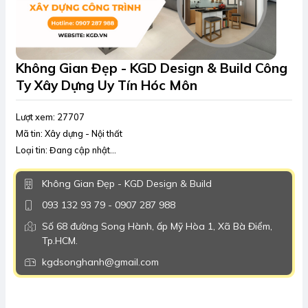
Không Gian Đẹp - KGD Design & Build Công
Ty Xây Dựng Uy Tín Hóc Môn
Lượt xem: 27707
Mã tin: Xây dựng - Nội thất
Loại tin: Đang cập nhật...
Không Gian Đẹp - KGD Design & Build
093 132 93 79 - 0907 287 988
Số 68 đường Song Hành, ấp Mỹ Hòa 1, Xã Bà Điểm,
Tp.HCM.
kgdsonghanh@gmail.com