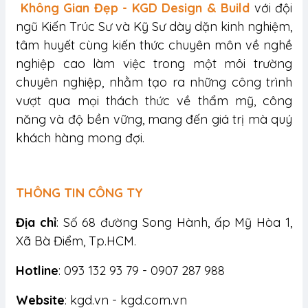
Không Gian Đẹp - KGD Design & Build
với đội
ngũ Kiến Trúc Sư và Kỹ Sư dày dặn kinh nghiệm,
tâm huyết cùng kiến thức chuyên môn về nghề
nghiệp cao làm việc trong một môi trường
chuyên nghiệp, nhằm tạo ra những công trình
vượt qua mọi thách thức về thẩm mỹ, công
năng và độ bền vững, mang đến giá trị mà quý
khách hàng mong đợi.
THÔNG TIN CÔNG TY
Địa chỉ
: Số 68 đường Song Hành, ấp Mỹ Hòa 1,
Xã Bà Điểm, Tp.HCM.
Hotline
: 093 132 93 79 - 0907 287 988
Website
: kgd.vn - kgd.com.vn