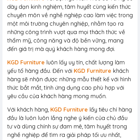
dày dạn kinh nghiệm, tâm huyết cùng kiến thức
chuyên môn về nghề nghiệp cao làm việc trong
một môi trường chuyên nghiệp, nhằm tạo ra
những công trình vượt qua mọi thách thức về
thẩm mỹ, công năng và độ bền vững, mang
đến giá trị mà quý khách hàng mong đợi.
KGD Furniture
luôn lấy uy tín, chất lượng làm
yếu tố hàng đầu. Đến với
KGD Furniture
khách
hàng sẽ nhận được những mẫu thiết kế với hình
thức bắt mắt, tính ứng dụng cao phù hợp với
yêu cầu của khách hàng mong muốn.
Với khách hàng,
KGD Furniture
lấy tiêu chí hàng
đầu là luôn luôn lắng nghe ý kiến của chủ đầu
tư và dùng chính sự đam mê, tâm huyết trong
nghề nghiệp để tìm ra giải pháp tối ưu nhất,