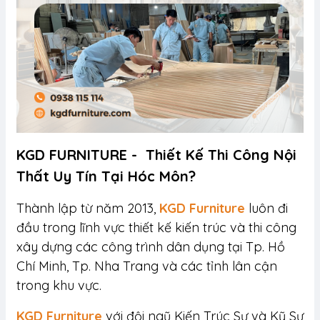
KGD FURNITURE - Thiết Kế Thi Công Nội
Thất Uy Tín Tại Hóc Môn?
Thành lập từ năm 2013,
KGD Furniture
luôn đi
đầu trong lĩnh vực thiết kế kiến trúc và thi công
xây dựng các công trình dân dụng tại Tp. Hồ
Chí Minh, Tp. Nha Trang và các tỉnh lân cận
trong khu vực.
KGD Furniture
với đội ngũ Kiến Trúc Sư và Kỹ Sư