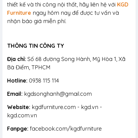
thiết kế và thi công nội thất, hãy liên hệ với
KGD
Furniture
ngay hôm nay để được tư vấn và
nhận báo giá miễn phí.
THÔNG TIN CÔNG TY
Địa chỉ:
Số 68 đường Song Hành, Mỹ Hòa 1, Xã
Bà Điểm, TPHCM
Hotline:
0938 115 114
Email:
kgdsonghanh@gmail.com
Website:
kgdfurniture.com - kgd.vn -
kgd.com.vn
Fanpge:
facebook.com/kgdfurniture