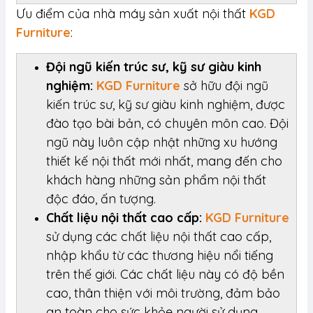
Ưu điểm của nhà máy sản xuất nội thất
KGD
Furniture
:
Đội ngũ kiến trúc sư, kỹ sư giàu kinh
nghiệm:
KGD Furniture
sở hữu đội ngũ
kiến trúc sư, kỹ sư giàu kinh nghiệm, được
đào tạo bài bản, có chuyên môn cao. Đội
ngũ này luôn cập nhật những xu hướng
thiết kế nội thất mới nhất, mang đến cho
khách hàng những sản phẩm nội thất
độc đáo, ấn tượng.
Chất liệu nội thất cao cấp:
KGD Furniture
sử dụng các chất liệu nội thất cao cấp,
nhập khẩu từ các thương hiệu nổi tiếng
trên thế giới. Các chất liệu này có độ bền
cao, thân thiện với môi trường, đảm bảo
an toàn cho sức khỏe người sử dụng.