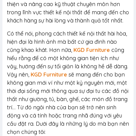
thiện và nâng cao kỹ thuật chuyên môn hơn
trong lĩnh vực thiết kế nội thất để mang đến cho
khách hàng sự hài lòng và thành quả tốt nhất.
Có thể nói, phong cách thiết kế nội thất hài hòa,
hiện đại là hình ảnh mà bất cứ gia đình nào
cũng khao khát. Hơn nữa,
KGD Furniture
cũng
hiểu rằng để có một không gian tiện ích như
vậy, hướng đến sự tối giản là không hề dễ dàng.
Vậy nên,
KGD Furniture
sẽ mang đến cho bạn
không gian mới ví như một kỷ nguyên mới, một
thời đại sống mới thông qua sự đại tu các đồ nội
thất như giường, tủ, bàn, ghế, các món đồ trang
trí… Từ đó ngôi nhà của bạn sẽ trở nên sinh
động và cá tính hoặc trang nhã đúng với yêu
cầu đặt ra. Dưới đây là những lý do mà bạn nên
chọn chúng tôi: