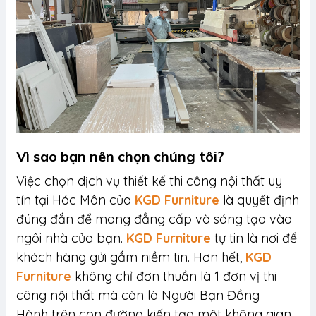
Vì sao bạn nên chọn chúng tôi?
Việc chọn dịch vụ thiết kế thi công nội thất uy
tín tại Hóc Môn của
KGD Furniture
là quyết định
đúng đắn để mang đẳng cấp và sáng tạo vào
ngôi nhà của bạn.
KGD Furniture
tự tin là nơi để
khách hàng gửi gắm niềm tin. Hơn hết,
KGD
Furniture
không chỉ đơn thuần là 1 đơn vị thi
công nội thất mà còn là Người Bạn Đồng
Hành trên con đường kiến tạo một không gian