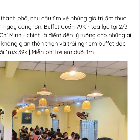
 thành phố, nhu cầu tìm về những giá trị ẩm thực
gày càng lớn. Buffet Cuốn 79K - tọa lạc tại 2/3
hí Minh - chính là điểm đến lý tưởng cho những ai
 không gian thân thiện và trải nghiệm buffet độc
i 1m3: 39k | Miễn phí trẻ em dưới 1m