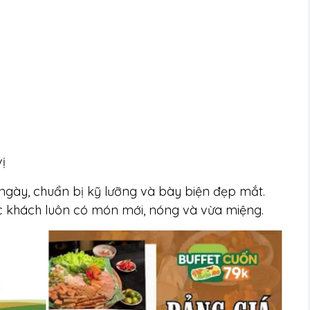
ị
 ngày, chuẩn bị kỹ lưỡng và bày biện đẹp mắt.
thực khách luôn có món mới, nóng và vừa miệng.