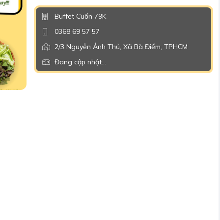
Buffet Cuốn 79K
0368 69 57 57
2/3 Nguyễn Ảnh Thủ, Xã Bà Điểm, TPHCM
Đang cập nhật...