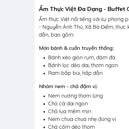
Ẩm Thực Việt Đa Dạng - Buffet
Ẩm thực Việt nổi tiếng với sự phong p
- Nguyễn Ảnh Thủ, Xã Bà Điểm, thực
dẫn, bao gồm:
Món bánh & cuốn truyền thống:
Bánh xèo giòn rụm, đậm đà
Bánh lọc dẻo dai, thơm ngon
Ram bắp bùi, hấp dẫn
Nhóm nem - chả đậm vị:
Nem nướng thơm lừng
Chả cá dai ngon
Chả lụa mềm mịn
Nem chua chua nhẹ đúng vị
Chả cốm dẻo thơm