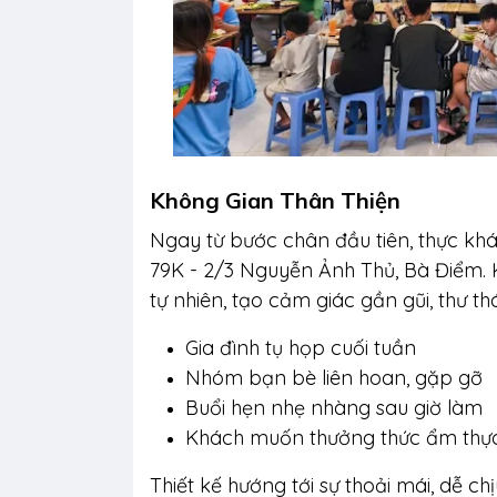
Không Gian Thân Thiện
Ngay từ bước chân đầu tiên, thực khá
79K - 2/3 Nguyễn Ảnh Thủ, Bà Điểm. K
tự nhiên, tạo cảm giác gần gũi, thư thá
Gia đình tụ họp cuối tuần
Nhóm bạn bè liên hoan, gặp gỡ
Buổi hẹn nhẹ nhàng sau giờ làm
Khách muốn thưởng thức ẩm thực
Thiết kế hướng tới sự thoải mái, dễ ch