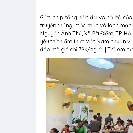
Giữa nhịp sống hiện đại và hối hả của
truyền thống, mộc mạc và lành mạnh n
Nguyễn Ảnh Thủ, Xã Bà Điểm, TP. Hồ C
yêu thích ẩm thực Việt Nam chuẩn vị,
đáo mà giá chỉ 79k/người | Trẻ em dướ