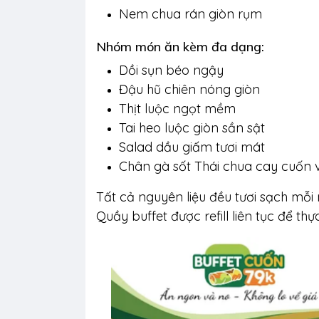
Nem chua rán giòn rụm
Nhóm món ăn kèm đa dạng:
Dồi sụn béo ngậy
Đậu hũ chiên nóng giòn
Thịt luộc ngọt mềm
Tai heo luộc giòn sần sật
Salad dầu giấm tươi mát
Chân gà sốt Thái chua cay cuốn v
Tất cả nguyên liệu đều tươi sạch mỗi
Quầy buffet được refill liên tục để 