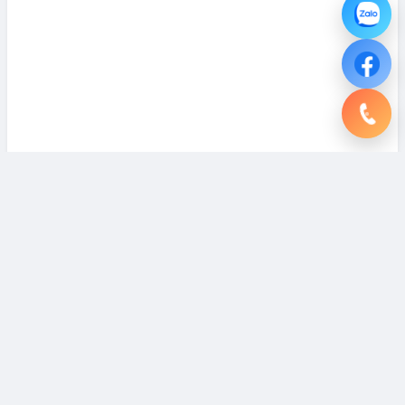
DỊCH VỤ
Chuyên Viên Bất Động Sản Lê Trâm - Đồng Hành
Cùng Khách Hàng Tại Dự Án Vinhomes Saigon
Park
Xuân Thới Sơn, TPHCM
5.0