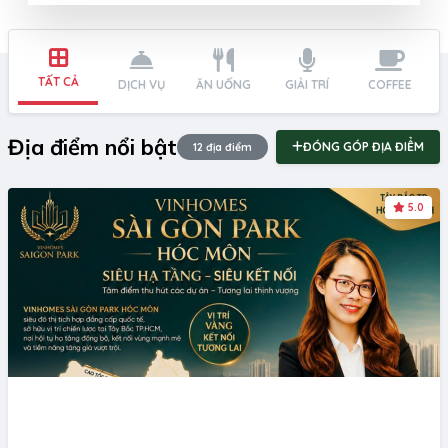
TẤT CẢ
DỊCH VỤ
ĂN UỐNG
GIẢI TRÍ
COFFEE
Địa điểm nổi bật
ĐÓNG GÓP ĐỊA ĐIỂM
12 địa điểm
5.0