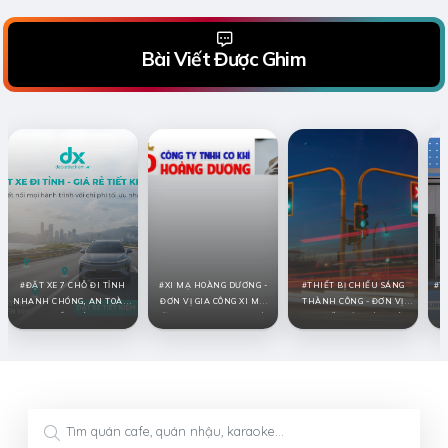
Bài Viết Được Ghim
ĐẶT XE 7 CHỖ ĐI TỈNH
XI MẠ HOÀNG DƯƠNG -
THIẾT BỊ CHIẾU SÁNG
T
NHANH CHÓNG, AN TOÀN,
ĐƠN VỊ GIA CÔNG XI MẠ
THÀNH CÔNG - ĐƠN VỊ
TIẾT KIỆM
KẼM, XI MẠ CROM UY TÍN
CUNG CẤP ĐÈN TÍN HIỆU
HI
TẠI TPHCM
GIAO THÔNG UY TÍN