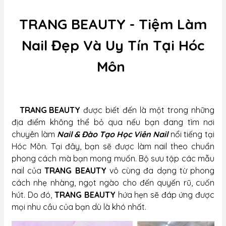
TRANG BEAUTY - Tiệm Làm
Nail Đẹp Và Uy Tín Tại Hóc
Môn
TRANG BEAUTY
được biết đến là một trong những
địa điểm không thể bỏ qua nếu bạn đang tìm nơi
chuyên làm
Nail
&
Đào Tạo Học Viên Nail
nổi tiếng tại
Hóc Môn. Tại đây, bạn sẽ được làm nail theo chuẩn
phong cách mà bạn mong muốn. Bộ sưu tập các mẫu
nail của
TRANG BEAUTY
vô cùng đa dạng từ phong
cách nhẹ nhàng, ngọt ngào cho đến quyến rũ, cuốn
hút. Do đó,
TRANG BEAUTY
hứa hẹn sẽ đáp ứng được
mọi nhu cầu của bạn dù là khó nhất.