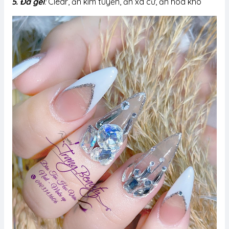
5. Đá gel
:
Clear, ẩn kim tuyến, ẩn xà cừ, ẩn hoa khô