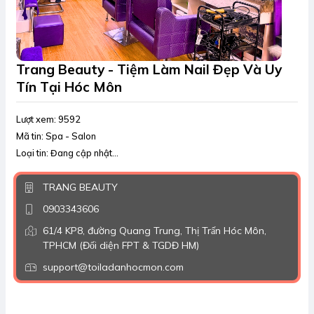
Trang Beauty - Tiệm Làm Nail Đẹp Và Uy
Tín Tại Hóc Môn
Lượt xem: 9592
Mã tin: Spa - Salon
Loại tin: Đang cập nhật...
TRANG BEAUTY
0903343606
61/4 KP8, đường Quang Trung, Thị Trấn Hóc Môn,
TPHCM (Đối diện FPT & TGDĐ HM)
support@toiladanhocmon.com