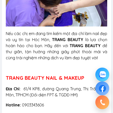
Nếu các chị em đang tìm kiếm một địa chỉ làm nail đẹp
và uy tín tại Hóc Môn,
TRANG BEAUTY
là lựa chọn
hoàn hảo cho bạn. Hãy đến với
TRANG BEAUTY
để
thư giãn, tận hưởng những giây phút thoải mái và
cùng trải nghiệm những dịch vụ làm đẹp tuyệt vời!
TRANG BEAUTY NAIL & MAKEUP
Địa Chỉ:
61/4 KP8, đường Quang Trung, Thị Trấn Hóc
Môn, TPHCM (Đối diện FPT & TGDĐ HM)
Hotline:
0903343606