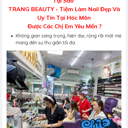
Tại Sao
TRANG BEAUTY - Tiệm Làm Nail Đẹp Và
Uy Tín Tại Hóc Môn
Được Các Chị Em Yêu Mến ?
Không gian sang trọng, hiện đại, rộng rãi mát mẻ
mang đến sự thư giãn tối đa.