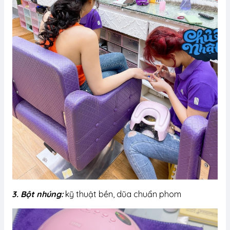
3. Bột nhúng:
kỹ thuật bền, dũa chuẩn phom