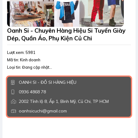
Oanh Si - Chuyên Hàng Hiệu Si Tuyển Giày
Dép, Quần Áo, Phụ Kiện Củ Chi
Lượt xem: 5981
Mã tin: Kinh doanh
Loại tin: Đang cập nhật...
OANH SI - ĐỒ SI HÀNG HIỆU
0936 4868 78
2002 Tỉnh lộ 8, Ấp 1, Bình Mỹ, Củ Chi, TP HCM
oanhsicuchi@gmail.com