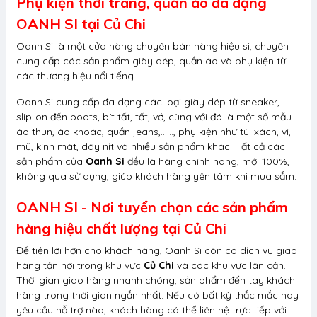
Phụ kiện thời trang, quần áo đa dạng
OANH SI tại Củ Chi
Oanh Si là một cửa hàng chuyên bán hàng hiệu si, chuyên
cung cấp các sản phẩm giày dép, quần áo và phụ kiện từ
các thương hiệu nổi tiếng.
Oanh Si cung cấp đa dạng các loại giày dép từ sneaker,
slip-on đến boots, bít tất, tất, vớ, cùng với đó là một số mẫu
áo thun, áo khoác, quần jeans,......, phụ kiện như túi xách, ví,
mũ, kính mát, dây nịt và nhiều sản phẩm khác. Tất cả các
sản phẩm của
Oanh Si
đều là hàng chính hãng, mới 100%,
không qua sử dụng, giúp khách hàng yên tâm khi mua sắm.
OANH SI - Nơi tuyển chọn các sản phẩm
hàng hiệu chất lượng tại Củ Chi
Để tiện lợi hơn cho khách hàng, Oanh Si còn có dịch vụ giao
hàng tận nơi trong khu vực
Củ Chi
và các khu vực lân cận.
Thời gian giao hàng nhanh chóng, sản phẩm đến tay khách
hàng trong thời gian ngắn nhất. Nếu có bất kỳ thắc mắc hay
yêu cầu hỗ trợ nào, khách hàng có thể liên hệ trực tiếp với